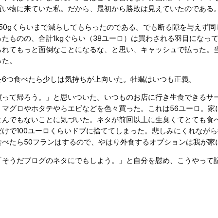
買い物に来ていた私。だから、最初から勝敗は見えていたのである
50gくらいまで減らしてもらったのである。でも断る隙を与えず
たものの、合計1kgぐらい（38ユーロ）は買わされる羽目になっ
られてもっと面倒なことになるな、と思い、キャッシュで払った。
った。
を6つ食べたら少しは気持ちが上向いた。牡蠣はいつも正義。
買って帰ろう。」と思いついた。いつものお店に行き生食できるサ
、マグロやホタテやらエビなどを色々買った。これは56ユーロ。家
とんでもないことに気づいた。ネタが前回以上に生臭くてとても食
けで100ユーロくらいドブに捨ててしまった。悲しみにくれなが
べたら50フランはするので、やはり外食するオプションは我が家
「そうだブログのネタにでもしよう。」と自分を慰め、こうやって