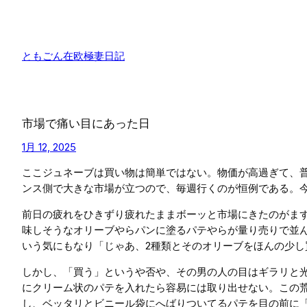
内
容
を
ともごん在欧極妻日記
ス
キ
ッ
プ
市場で痛い目にあった日
1月 12, 2025
ここジュネーブは買い物は簡単ではない。物価が高過ぎて、普
ンス側で大きな市場が立つので、毎週行くのが恒例である。
前日の疲れをひきずり疲れたままボーッと市場にきたのがま
味しそうなオリーブやらパンに塗るパテやらが量り売りで並
いう気にもなり「じゃあ、2種類とそのオリーブをほんの少し
しかし、「買う」というや否や、その男の人の目はギラリと光
にクリーム状のパテを入れたら容易には取り出せない。この荒
し、ベッタリとビニール袋にへばりついてるパテを目の前に