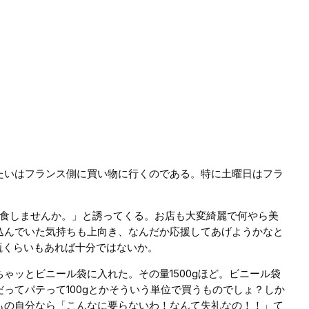
いたいはフランス側に買い物に行くのである。特に土曜日はフラ
試食しませんか。」と誘ってくる。お店も大変綺麗で何やら美
込んでいた気持ちも上向き、なんだか応援してあげようかなと
瓶くらいもあれば十分ではないか。
ッとビニール袋に入れた。その量1500gほど。ビニール袋
ってパテって100gとかそういう単位で買うものでしょ？しか
もの自分なら「こんなに要らないわ！なんて失礼なの！！」て