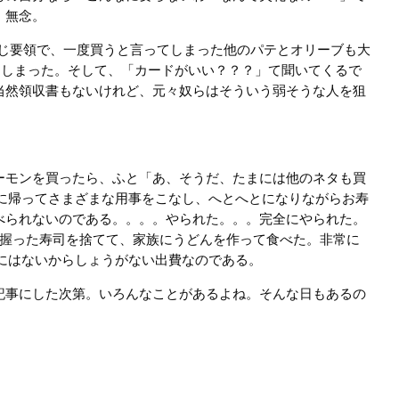
。無念。
同じ要領で、一度買うと言ってしまった他のパテとオリーブも大
てしまった。そして、「カードがいい？？？」て聞いてくるで
当然領収書もないけれど、元々奴らはそういう弱そうな人を狙
ーモンを買ったら、ふと「あ、そうだ、たまには他のネタも買
に帰ってさまざまな用事をこなし、へとへとになりながらお寿
べられないのである。。。。やられた。。。完全にやられた。
ら握った寿司を捨てて、家族にうどんを作って食べた。非常に
にはないからしょうがない出費なのである。
記事にした次第。いろんなことがあるよね。そんな日もあるの