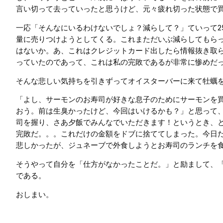
言い切って去っていったと思うけど、元々疲れ切った状態で
一応「そんなにいるわけないでしょ？減らして？」ていって2
量に売りつけようとしてくる。これまただいぶ減らしてもらっ
はないか。あ、これはクレジットカード出したら情報抜き取
っていたのであって、これは私の完敗であるが非常に惨めだ
そんな悲しい気持ちを引きずってオイスターバーに来て牡蠣
「よし、サーモンのお寿司が好きな息子のためにサーモンを
おう。前は生臭かったけど、今回はいけるかも？」と思って
司を握り、さあ夕飯でみんなでいただきます！というとき、
完敗だ。。。これだけの金額をドブに捨ててしまった。今日だ
悲しかったが、ジュネーブで外食しようとお寿司のランチを食
そうやって自分を「仕方がなかったことだ。」と励まして、
である。
おしまい。