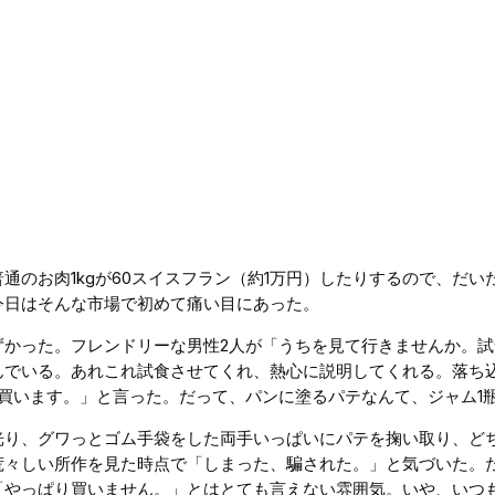
通のお肉1kgが60スイスフラン（約1万円）したりするので、だ
今日はそんな市場で初めて痛い目にあった。
ずかった。フレンドリーな男性2人が「うちを見て行きませんか。
んでいる。あれこれ試食させてくれ、熱心に説明してくれる。落ち
買います。」と言った。だって、パンに塗るパテなんて、ジャム1
り、グワっとゴム手袋をした両手いっぱいにパテを掬い取り、どちゃ
々しい所作を見た時点で「しまった、騙された。」と気づいた。だ
「やっぱり買いません。」とはとても言えない雰囲気。いや、いつ